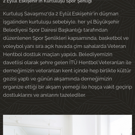
2 Eylül Eskişehir'in Kurtuluşu Spor Şenliği
Kurtuluş Savaşımız'da 2 Eylül Eskişehir'in düşman
işgalinden kurtuluşu sebebiyle, her yıl Büyükşehir
Belediyesi Spor Dairesi Başkanlığı tarafından
düzenlenen Spor Şenlikleri kapsamında, basketbol ve
voleybol yanı sıra açık havada çim sahalarda Veteran
Hentbol dostluk maçları yapıldı. Belediyemizin
davetlisi olarak şehre gelen İTÜ Hentbol Veteranları ile
derneğimizin veteranları kent içinde hep birlikte kültür
gezisi yaptı ve günün akşamında derneğimizin
organize ettiği bir akşam yemeği ile hoşça vakit geçirip
dostluklarını ve anılarını tazelediler.