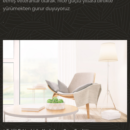
etmiş veteranlar olarak, nice güçlü yıllara birlikte
yürümekten gurur duyuyoruz.
.